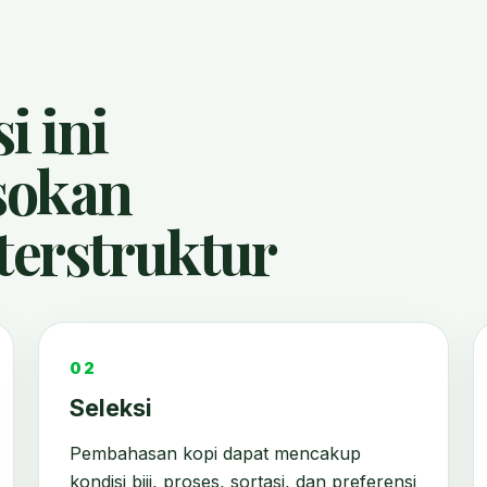
i ini
sokan
terstruktur
02
Seleksi
Pembahasan kopi dapat mencakup
kondisi biji, proses, sortasi, dan preferensi