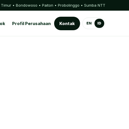
Timur • Bondowoso • Paiton • Probolinggo • Sumba NTT
sok
Profil Perusahaan
Kontak
EN
ID