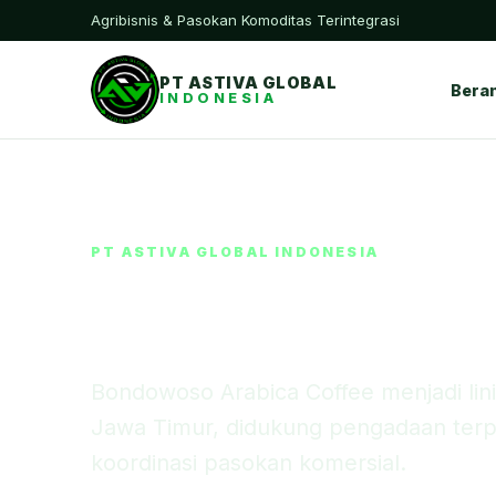
Agribisnis & Pasokan Komoditas Terintegrasi
PT ASTIVA GLOBAL
Bera
INDONESIA
PT ASTIVA GLOBAL INDONESIA
Bondowoso A
Bondowoso Arabica Coffee menjadi lini 
Jawa Timur, didukung pengadaan terp
koordinasi pasokan komersial.