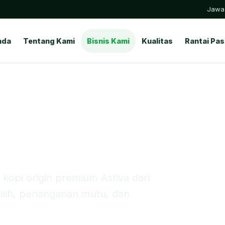
Jawa 
nda
Tentang Kami
Kualitas
Rantai Pa
Bisnis Kami
rabica Coffee
kopi origin premium Astiva dari
ilih, penanganan mutu, dan