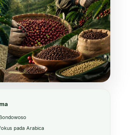
ama
in Bondowoso
fokus pada Arabica