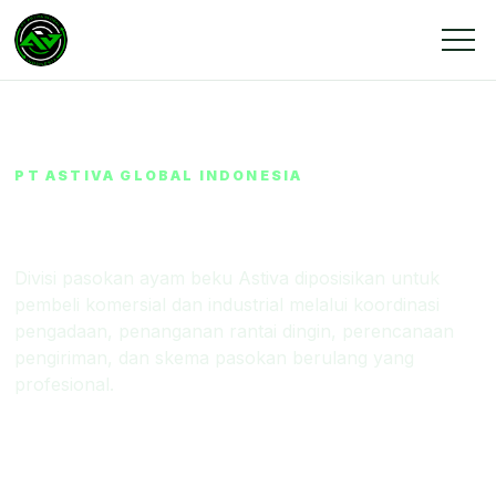
PT ASTIVA GLOBAL INDONESIA
Pasokan Ayam Beku
Divisi pasokan ayam beku Astiva diposisikan untuk
pembeli komersial dan industrial melalui koordinasi
pengadaan, penanganan rantai dingin, perencanaan
pengiriman, dan skema pasokan berulang yang
profesional.